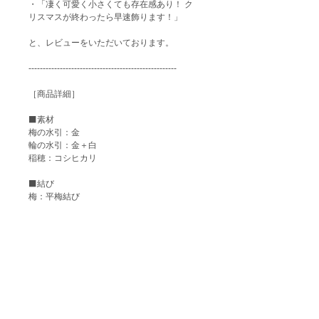
・「凄く可愛く小さくても存在感あり！ ク
リスマスが終わったら早速飾ります！」
と、レビューをいただいております。
----------------------------------------------------
［商品詳細］
⬛️素材
梅の水引：金
輪の水引：金＋白
稲穂：コシヒカリ
⬛️結び
梅：平梅結び
⬛️シーン
お正月・結婚式など
----------------------------------------------------
［制作風景］
https://www.youtube.com/watch?
v=ZOrxAPQNoT8