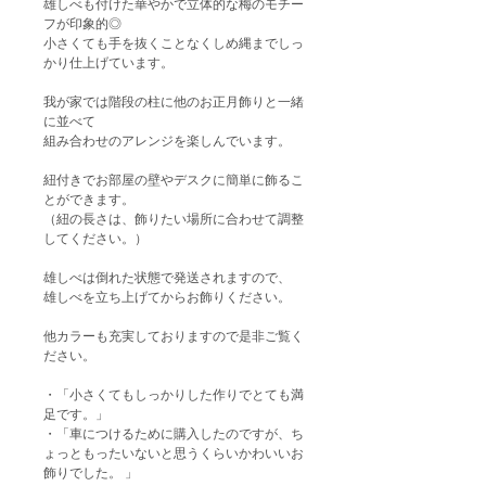
雄しべも付けた華やかで立体的な梅のモチー
フが印象的◎
小さくても手を抜くことなくしめ縄までしっ
かり仕上げています。
我が家では階段の柱に他のお正月飾りと一緒
に並べて
組み合わせのアレンジを楽しんでいます。
紐付きでお部屋の壁やデスクに簡単に飾るこ
とができます。
（紐の長さは、飾りたい場所に合わせて調整
してください。）
雄しべは倒れた状態で発送されますので、
雄しべを立ち上げてからお飾りください。
他カラーも充実しておりますので是非ご覧く
ださい。
・「小さくてもしっかりした作りでとても満
足です。」
・「車につけるために購入したのですが、ち
ょっともったいないと思うくらいかわいいお
飾りでした。 」