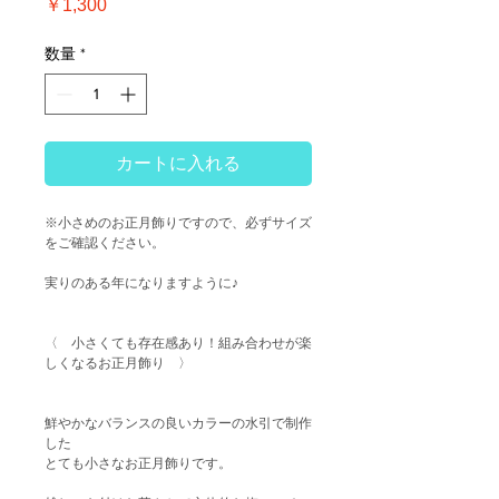
価
￥1,300
格
数量
*
カートに入れる
※小さめのお正月飾りですので、必ずサイズ
をご確認ください。
実りのある年になりますように♪
〈 小さくても存在感あり！組み合わせが楽
しくなるお正月飾り 〉
鮮やかなバランスの良いカラーの水引で制作
した
とても小さなお正月飾りです。