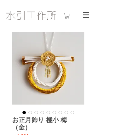
お正月飾り 極小 梅
（金）