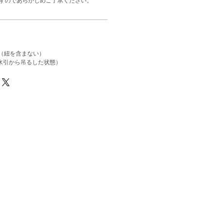
すのであらかじめご了承ください。
m（紐を含まない）
の水引から吊るした状態）