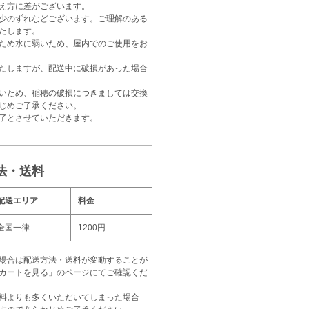
え方に差がございます。
少のずれなどございます。ご理解のある
たします。
ため水に弱いため、屋内でのご使用をお
たしますが、配送中に破損があった場合
いため、稲穂の破損につきましては交換
じめご了承ください。
了とさせていただきます。
法・送料
配送エリア
料金
全国一律
1200円
場合は配送方法・送料が変動することが
カートを見る」のページにてご確認くだ
料よりも多くいただいてしまった場合