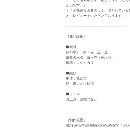
たいです。」
・「画像通り大変美しく、凛としていまし
と、レビューをいただいております。
----------------------------------------------------
［商品詳細］
⬛️素材
鶴の水引：白・赤＿黒・金
縦長の水引：白＋赤（色水引）
稲穂：コシヒカリ
⬛️結び
胴体：亀結び
尾：追いかけ結び
⬛️シーン
お正月・結婚式など
----------------------------------------------------
［制作風景］
https://www.youtube.com/watch?v=4uR