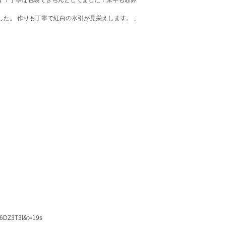
た。 作りも丁寧で紅白の水引が見栄えします。 」
X6DZ3T3I&t=19s