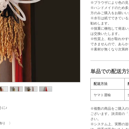
※ブラウザにより色の見
※ハンドメイドのため多
方のみご購入をお願いい
※水引は紙でできている
勧めします。
※慎重に梱包して発送い
は交換いたします。
※性質上、粒が取れやす
できませんので、あらか
※素材が無くなり次第終
単品での配送方
配送方法
ヤマト運輸
うに♪
※複数の商品をご購入の
ございます。決済前の「
さい。
飾り 〉
※システム上、実際の送