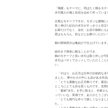
「飛躍」をテーマに、羽ばたく鶴をモチ
水引職人の魂と自信を込めて作っていま
古風なモチーフですが、モダンな建物に
長く伸びた紅白の水引がすっきりと目立
お家だけでなく、会社・お店や旅館にも
壁はもちろん、柱などにお飾りいただい
鶴の胴体部分は亀結びで仕上げています
紐付きで簡単に飾ることができ、
鶴のモチーフと長い水引は取り外しが可
水引はハサミでカットしていただくこと
い。
・「やはり、お正月は日本の伝統的な水
ました。 華やかさの中にも品がある作
・「とても素敵なお正月飾りです。最近
ところにとても目を惹くものです。玄関
・「素材｢水引」を手に取ると、作家さん
っていいな」実感です。ありがとうござ
・「とても精巧な作りで嬉しくなりまし
た。」
・「とても素敵です！頼んで良かったで