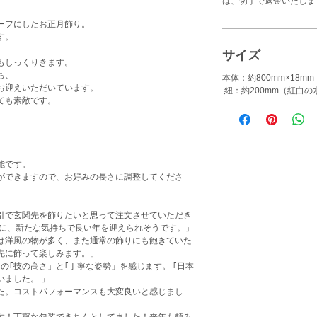
は、切手で返金いたしま
ーフにしたお正月飾り。
す。
サイズ
もしっくりきます。
ち、
本体：約800mm×18m
お迎えいただいています。
紐：約200mm（紅白
ても素敵です。
。
能です。
ができますので、お好みの長さに調整してくださ
引で玄関先を飾りたいと思って注文させていただき
品に、新たな気持ちで良い年を迎えられそうです。」
は洋風の物が多く、また通常の飾りにも飽きていた
先に飾って楽しみます。」
の｢技の高さ」と｢丁寧な姿勢」を感じます。 ｢日本
いました。 」
た。コストパフォーマンスも大変良いと感じまし
す！丁寧な包装できちんとしてました！来年も頼み