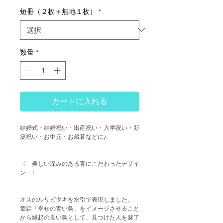
短冊（２枚＋無地１枚）
*
数量
*
カートに入れる
結婚式・結婚祝い・出産祝い・入学祝い・新
築祝い・お中元・お歳暮などに♪
〈 美しい深みのある青にこだわったデザイ
ン 〉
オスのルリビタキを水引で表現しました。
童話「幸せの青い鳥」をイメージさせること
から縁起の良い鳥として、見つけた人を魅了