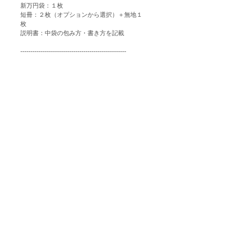
新万円袋：１枚
短冊：２枚（オプションから選択）＋無地１
枚
説明書：中袋の包み方・書き方を記載
----------------------------------------------------
［オプションで選べるもの］
⚫️短冊 ※２枚
「寿」金
「御結婚御祝」金
「御祝」金
「御出産御祝」黒
「（無地）」
----------------------------------------------------
［制作風景］
https://www.youtube.com/watch?
v=4uRX6DZ3T3I
サイズ