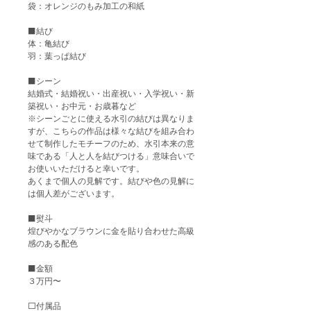
袋：オレンジのもみ加工の和紙
⬛️結び
体：亀結び
羽：葉っぱ結び
⬛️シーン
結婚式・結婚祝い・出産祝い・入学祝い・新
築祝い・お中元・お歳暮など
※シーンごとに使える水引の結びは異なりま
すが、こちらの作品は様々な結びを組み合わ
せて制作したモチーフのため、水引本来の意
味である「人と人を結びつける」意味合いで
お使いいただけると幸いです。
あくまで個人の見解です。結びや色の見解に
は個人差がございます。
⬛️熨斗
煌びやかなブラウンに金を貼り合わせた高級
感のある配色
⬛️金額
３万円〜
⬜️付属品