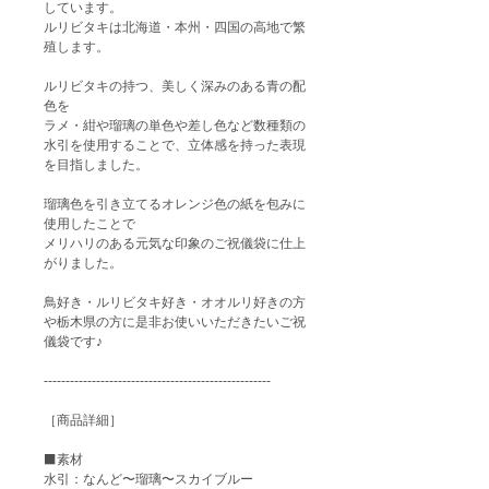
しています。
ルリビタキは北海道・本州・四国の高地で繁
殖します。
ルリビタキの持つ、美しく深みのある青の配
色を
ラメ・紺や瑠璃の単色や差し色など数種類の
水引を使用することで、立体感を持った表現
を目指しました。
瑠璃色を引き立てるオレンジ色の紙を包みに
使用したことで
メリハリのある元気な印象のご祝儀袋に仕上
がりました。
鳥好き・ルリビタキ好き・オオルリ好きの方
や栃木県の方に是非お使いいただきたいご祝
儀袋です♪
----------------------------------------------------
［商品詳細］
⬛️素材
水引：なんど〜瑠璃〜スカイブルー