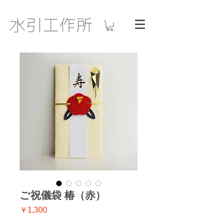
ご祝儀袋 椿（赤）
価
￥1,300
格