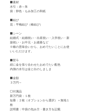
⬛️素材
水引：赤～朱
袋：卵色・もみ加工の和紙
⬛️結び
花：平梅結び（椿結び）
⬛️シーン
結婚式・結婚祝い・出産祝い・入学祝い・新
築祝い・お中元・お歳暮など
※椿の意味合いから、おめでたいことにお使
いいただけます。
⬛️熨斗
紺に金を張り合わせたおめでたい配色
内側の水引は金と白のしましま
⬛️金額
３万円～
⬜️付属品
新万円袋：１枚
短冊：２枚（オプションから選択）＋無地１
枚
説明書：中袋の包み方・書き方を記載