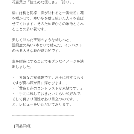
花言葉は「控えめな優しさ」「誇り」。
椿には梅と同様、春が訪れると一番最初に花
を咲かせて、寒い冬を耐え抜いた人々を喜ば
せてくれます。そのため豊かさの象徴とされ
ることの多い花です。
美しく並んだ王冠のような雄しべと、
難易度の高い7本どりで結んだ、インパクト
のある大きな花が魅力的です。
葉を紺色にすることでモダンなイメージを演
出しました。
・「素敵なご祝儀袋です。息子に渡すつもり
ですが喜ぶ顔が目に浮かびます。」
・「黄色と赤のコントラストが素敵です。」
・「手元に残しておきたいぐらい私好みで、
そして何より個性があり目立つのです。」
と、レビューをいただいております。
----------------------------------------------------
［商品詳細］