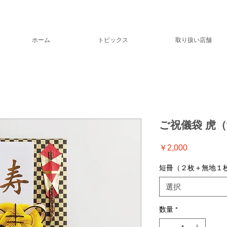
ホーム
トピックス
取り扱い店舗
ご祝儀袋 虎
価
￥2,000
格
短冊（２枚＋無地１
選択
数量
*