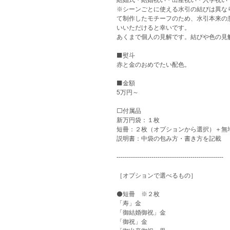
※シーンごとに使える水引の結びは異な
て制作したモチーフのため、水引本来の
いいただけると幸いです。
あくまで個人の見解です。結びや色の見
⬛️熨斗
赤と金のおめでたい配色。
⬛️金額
5万円～
⬜️付属品
新万円袋：１枚
短冊：２枚（オプションから選択）＋無
説明書：中袋の包み方・書き方を記載
----------------------------------------------------
［オプションで選べるもの］
⚫️短冊 ※２枚
「寿」金
「御結婚御祝」金
「御祝」金