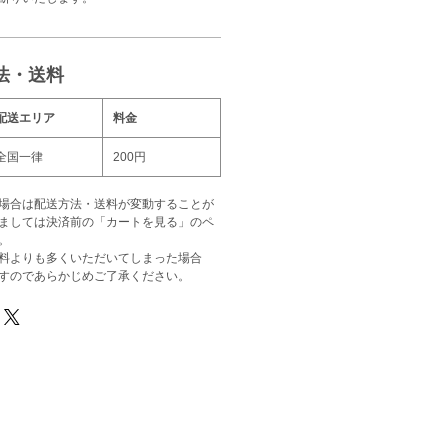
法・送料
配送エリア
料金
全国一律
200円
場合は配送方法・送料が変動することが
ましては決済前の「カートを見る」のペ
。
料よりも多くいただいてしまった場合
すのであらかじめご了承ください。