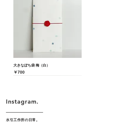
徴
ム
で
ペ
す。
ー
ジ
限
定
で
お
得
に
お
買
い
大きなぽち袋 梅（白）
求
め
価格
￥700
い
た
だ
け
ま
す。
Instagram.
水引工作所の日常。