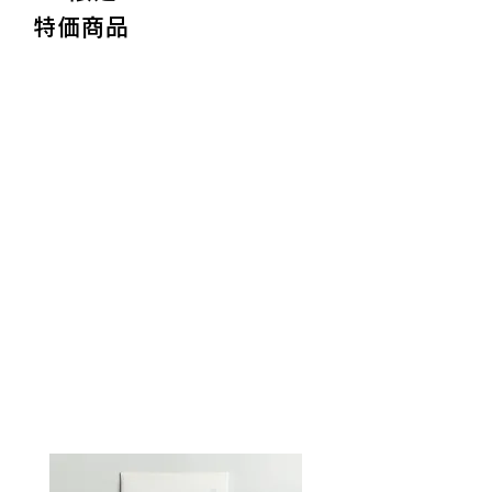
こ
ン
特価商品
ち
プ
ら！
ル
古
用
風
に
に
制
も
作
モ
し
ダ
た
ン
ご
に
祝
も
儀
合
袋
う、
や
ス
ぽ
タ
ち
イ
袋・
リ
ア
ッ
ク
シ
セ
ュ
サ
な
リ
デ
ー
ザ
な
イ
ど
ン
を
が
ホ
特
ー