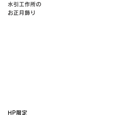
お正月飾り
水引工作所の
ン
EC
ラ
サ
お正月飾り
ン
イ
ク
ト
上
や
の
百
ラ
貨
ッ
店
ピ
に
ン
て
グ
毎
パ
年
ー
好
ツ
評
な
の
ど
水
に
引
ご
工
活
作
躍
所
く
の
だ
お
さ
正
い。
月
飾
サンプル・特価商品
り
HP限定
は
サ