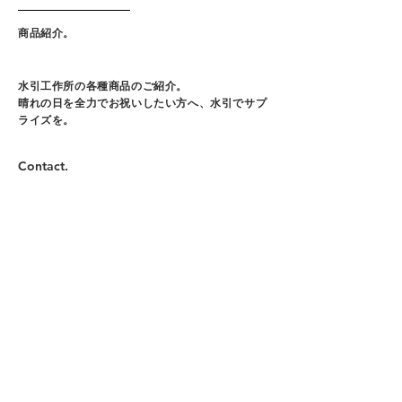
商品紹介。
水引工作所の各種商品のご紹介。
晴れの日を全力でお祝いしたい方へ、水引でサプ
ライズを。
Contact.
ご祝儀袋
★HP
限
定
★
短
冊
文
字
入
り