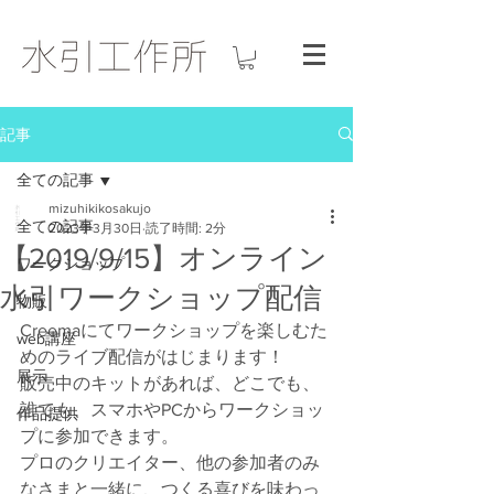
記事
全ての記事
mizuhikikosakujo
全ての記事
2023年3月30日
読了時間: 2分
【2019/9/15】オンライン
ワークショップ
水引ワークショップ配信
物販
Creemaにてワークショップを楽しむた
web講座
めのライブ配信がはじまります！
展示
販売中のキットがあれば、どこでも、
誰でも、スマホやPCからワークショッ
作品提供
プに参加できます。
プロのクリエイター、他の参加者のみ
なさまと一緒に、つくる喜びを味わっ