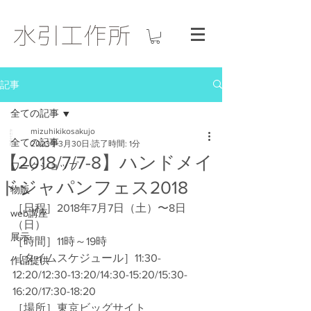
記事
全ての記事
mizuhikikosakujo
全ての記事
2023年3月30日
読了時間: 1分
【2018/7/7-8】ハンドメイ
ワークショップ
ドジャパンフェス2018
物販
［日程］2018年7月7日（土）〜8日
web講座
（日） 
展示
［時間］11時～19時 
［タイムスケジュール］11:30-
作品提供
12:20/12:30-13:20/14:30-15:20/15:30-
16:20/17:30-18:20
［場所］東京ビッグサイト 