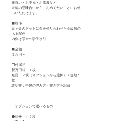
築祝い・お中元・お歳暮など
※梅の意味合いから、おめでたいことにお使
いいただけます。
⬛️熨斗
白＋金のドットに金を張り合わせた高級感の
ある配色
内側は茶金の砂子水引
⬛️金額
３万円～
⬜️付属品
新万円袋：１枚
短冊：２枚（オプションから選択）＋無地１
枚
説明書：中袋の包み方・書き方を記載
----------------------------------------------------
［オプションで選べるもの］
⚫️短冊 ※２枚
「寿」金
「御結婚御祝」金