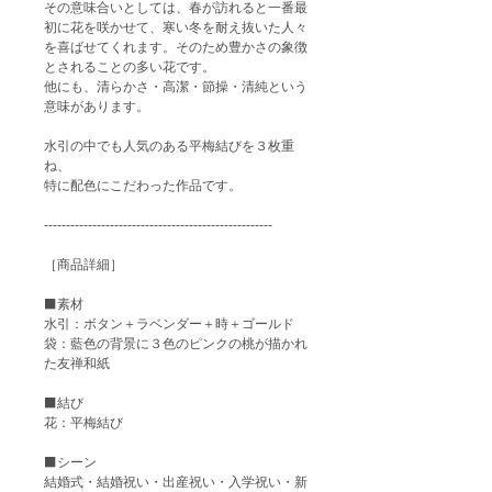
その意味合いとしては、春が訪れると一番最
初に花を咲かせて、寒い冬を耐え抜いた人々
を喜ばせてくれます。そのため豊かさの象徴
とされることの多い花です。
他にも、清らかさ・高潔・節操・清純という
意味があります。
水引の中でも人気のある平梅結びを３枚重
ね、
特に配色にこだわった作品です。
----------------------------------------------------
［商品詳細］
⬛️素材
水引：ボタン＋ラベンダー＋時＋ゴールド
袋：藍色の背景に３色のピンクの桃が描かれ
た友禅和紙
⬛️結び
花：平梅結び
⬛️シーン
結婚式・結婚祝い・出産祝い・入学祝い・新